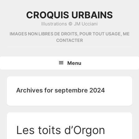
Skip
Skip
Skip
Skip
to
to
to
to
CROQUIS URBAINS
primary
content
primary
footer
Illustrations © JM Ucciani
navigation
sidebar
IMAGES NON LIBRES DE DROITS, POUR TOUT USAGE, ME
CONTACTER
Menu
Archives for septembre 2024
Les toits d’Orgon