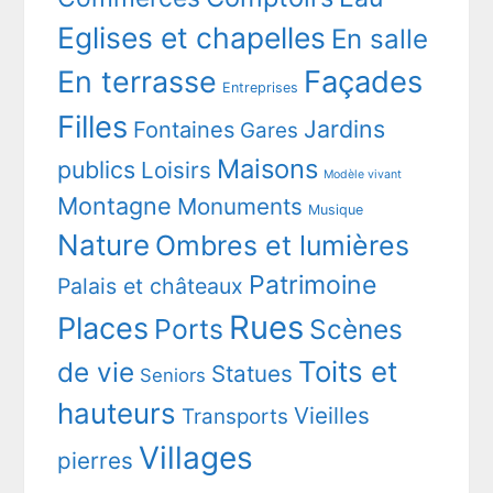
Eglises et chapelles
En salle
En terrasse
Façades
Entreprises
Filles
Jardins
Fontaines
Gares
Maisons
publics
Loisirs
Modèle vivant
Montagne
Monuments
Musique
Nature
Ombres et lumières
Patrimoine
Palais et châteaux
Rues
Places
Ports
Scènes
Toits et
de vie
Statues
Seniors
hauteurs
Vieilles
Transports
Villages
pierres