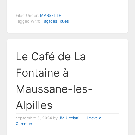
Filed Under:
MARSEILLE
Tagged With:
Façades
,
Rues
Le Café de La
Fontaine à
Maussane-les-
Alpilles
septembre 5, 2024
by
JM Ucciani
Leave a
Comment