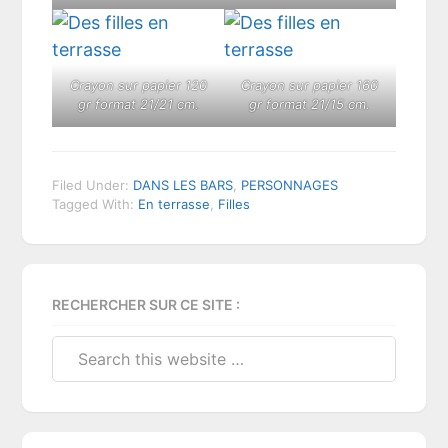
Crayon sur papier 120
Crayon sur papier 160
gr format 21/21 cm.
gr format 21/15 cm.
Filed Under:
DANS LES BARS
,
PERSONNAGES
Tagged With:
En terrasse
,
Filles
Primary
RECHERCHER SUR CE SITE :
Sidebar
Search
this
website