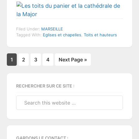
Filed Under:
MARSEILLE
Tagged With:
Eglises et chapelles
,
Toits et hauteurs
Page
Page
Page
Page
1
2
3
4
Next Page »
Primary
RECHERCHER SUR CE SITE :
Sidebar
Search
this
website
GARDONS LE CONTACT :