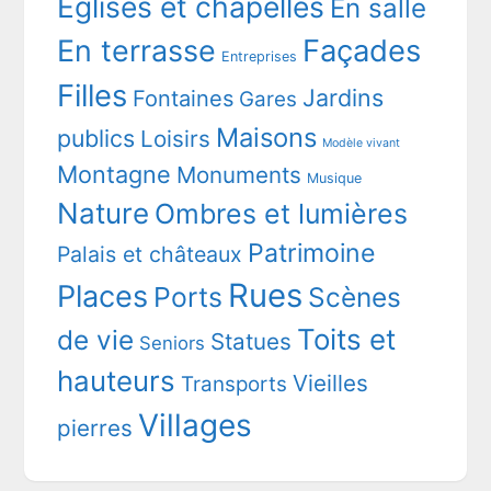
Eglises et chapelles
En salle
En terrasse
Façades
Entreprises
Filles
Jardins
Fontaines
Gares
Maisons
publics
Loisirs
Modèle vivant
Montagne
Monuments
Musique
Nature
Ombres et lumières
Patrimoine
Palais et châteaux
Rues
Places
Ports
Scènes
Toits et
de vie
Statues
Seniors
hauteurs
Vieilles
Transports
Villages
pierres