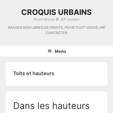
Skip
Skip
Skip
Skip
to
to
to
to
CROQUIS URBAINS
primary
content
primary
footer
Illustrations © JM Ucciani
navigation
sidebar
IMAGES NON LIBRES DE DROITS, POUR TOUT USAGE, ME
CONTACTER
Menu
Toits et hauteurs
Dans les hauteurs