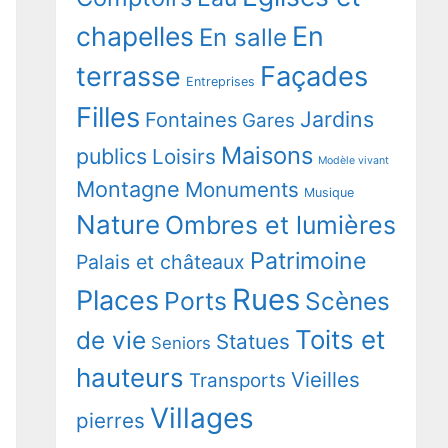
chapelles
En
En salle
terrasse
Façades
Entreprises
Filles
Jardins
Fontaines
Gares
Maisons
publics
Loisirs
Modèle vivant
Montagne
Monuments
Musique
Nature
Ombres et lumières
Patrimoine
Palais et châteaux
Rues
Places
Ports
Scènes
Toits et
de vie
Statues
Seniors
hauteurs
Vieilles
Transports
Villages
pierres