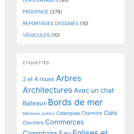
PERSONNAGES
(90)
PROVENCE
(278)
REPORTAGES DESSINÉS
(10)
VÉHICULES
(10)
ÉTIQUETTES
Arbres
2 et 4 roues
Architectures
Avec un chat
Bords de mer
Bateaux
Ciels
Chemins
Calanques
Bâtiments publics
Commerces
Clochers
Eglises et
Comptoirs
Eau