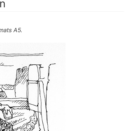
in
mats A5.