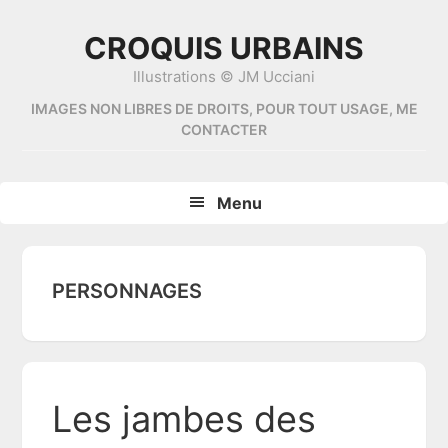
Skip
Skip
Skip
Skip
to
to
to
to
CROQUIS URBAINS
primary
content
primary
footer
Illustrations © JM Ucciani
navigation
sidebar
IMAGES NON LIBRES DE DROITS, POUR TOUT USAGE, ME
CONTACTER
Menu
PERSONNAGES
Les jambes des