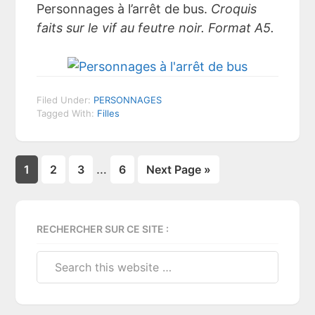
Personnages à l’arrêt de bus.
Croquis
faits sur le vif au feutre noir. Format A5.
Filed Under:
PERSONNAGES
Tagged With:
Filles
Page
Page
Page
…
Page
1
2
3
6
Next Page »
Primary
RECHERCHER SUR CE SITE :
Sidebar
Search
this
website