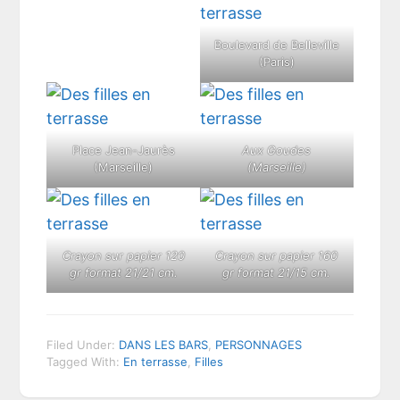
Boulevard de Belleville
(Paris)
Place Jean-Jaurès
Aux Goudes
(Marseille)
(Marseille)
Crayon sur papier 120
Crayon sur papier 160
gr format 21/21 cm.
gr format 21/15 cm.
Filed Under:
DANS LES BARS
,
PERSONNAGES
Tagged With:
En terrasse
,
Filles