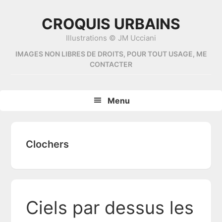
Skip
Skip
Skip
Skip
to
to
to
to
CROQUIS URBAINS
primary
content
primary
footer
Illustrations © JM Ucciani
navigation
sidebar
IMAGES NON LIBRES DE DROITS, POUR TOUT USAGE, ME
CONTACTER
Menu
Clochers
Ciels par dessus les