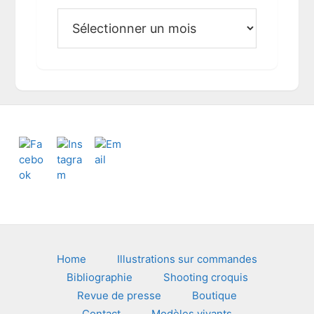
A
r
c
h
i
v
e
s
Footer
Home
Illustrations sur commandes
Bibliographie
Shooting croquis
Revue de presse
Boutique
Contact
Modèles vivants