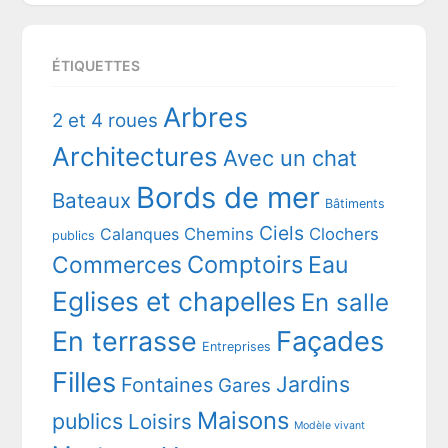
ÉTIQUETTES
Arbres
2 et 4 roues
Architectures
Avec un chat
Bords de mer
Bateaux
Bâtiments
Ciels
Chemins
Clochers
Calanques
publics
Comptoirs
Commerces
Eau
Eglises et chapelles
En salle
En terrasse
Façades
Entreprises
Filles
Jardins
Fontaines
Gares
Maisons
publics
Loisirs
Modèle vivant