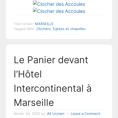
Filed Under:
MARSEILLE
Tagged With:
Clochers
,
Eglises et chapelles
Le Panier devant
l’Hôtel
Intercontinental à
Marseille
février 24, 2022
by
JM Ucciani
Leave a Comment