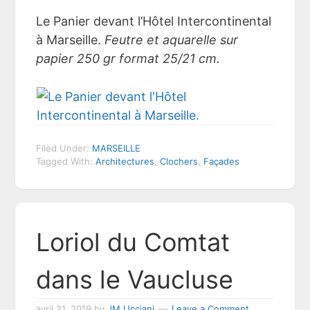
Le Panier devant l’Hôtel Intercontinental
à Marseille.
Feutre et aquarelle sur
papier 250 gr format 25/21 cm.
Filed Under:
MARSEILLE
Tagged With:
Architectures
,
Clochers
,
Façades
Loriol du Comtat
dans le Vaucluse
avril 21, 2019
by
JM Ucciani
Leave a Comment