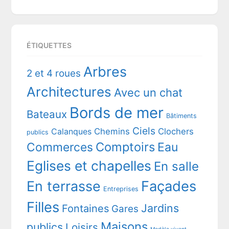
ÉTIQUETTES
Arbres
2 et 4 roues
Architectures
Avec un chat
Bords de mer
Bateaux
Bâtiments
Ciels
Chemins
Clochers
Calanques
publics
Comptoirs
Commerces
Eau
Eglises et chapelles
En salle
En terrasse
Façades
Entreprises
Filles
Jardins
Fontaines
Gares
Maisons
publics
Loisirs