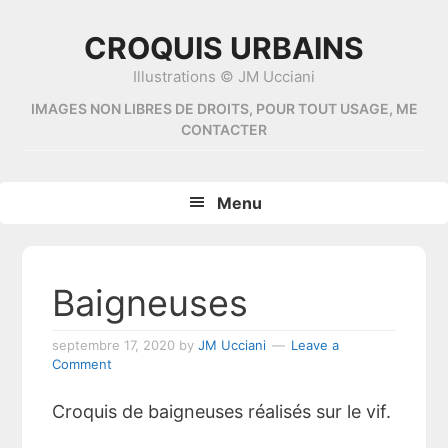
Skip
Skip
Skip
Skip
to
to
to
to
CROQUIS URBAINS
primary
content
primary
footer
Illustrations © JM Ucciani
navigation
sidebar
IMAGES NON LIBRES DE DROITS, POUR TOUT USAGE, ME
CONTACTER
Menu
Baigneuses
septembre 17, 2020
by
JM Ucciani
Leave a
Comment
Croquis de baigneuses réalisés sur le vif.