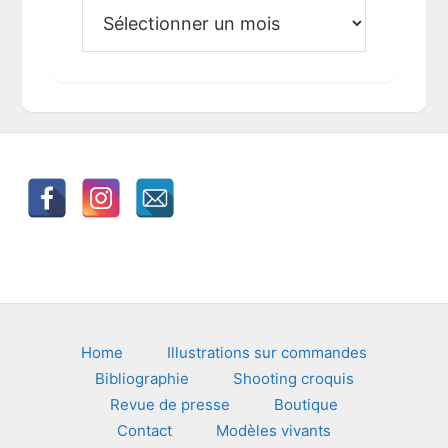
A
r
c
h
i
v
e
s
Footer
Home
Illustrations sur commandes
Bibliographie
Shooting croquis
Revue de presse
Boutique
Contact
Modèles vivants