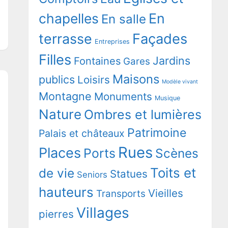
chapelles
En
En salle
terrasse
Façades
Entreprises
Filles
Jardins
Fontaines
Gares
Maisons
publics
Loisirs
Modèle vivant
Montagne
Monuments
Musique
Nature
Ombres et lumières
Patrimoine
Palais et châteaux
Rues
Places
Ports
Scènes
Toits et
de vie
Statues
Seniors
hauteurs
Vieilles
Transports
Villages
pierres