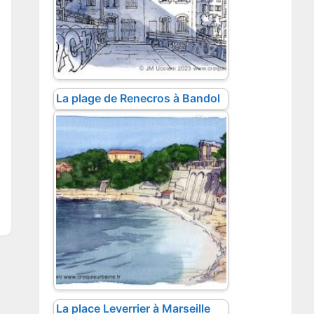
La plage de Renecros à Bandol
La place Leverrier à Marseille