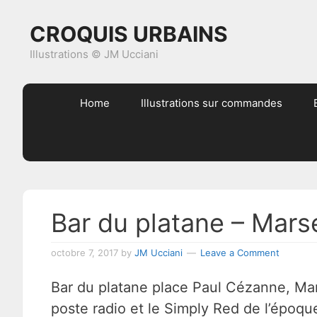
Skip
Skip
Skip
Skip
CROQUIS URBAINS
to
to
to
to
primary
content
primary
footer
Illustrations © JM Ucciani
navigation
sidebar
Home
Illustrations sur commandes
Bar du platane – Marse
octobre 7, 2017
by
JM Ucciani
Leave a Comment
Bar du platane place Paul Cézanne, Marse
poste radio et le Simply Red de l’époq