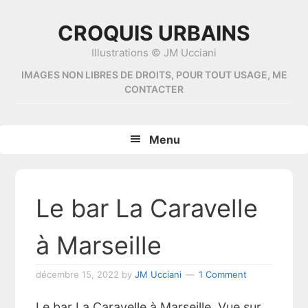
Skip
Skip
Skip
Skip
to
to
to
to
CROQUIS URBAINS
primary
content
primary
footer
Illustrations © JM Ucciani
navigation
sidebar
IMAGES NON LIBRES DE DROITS, POUR TOUT USAGE, ME
CONTACTER
Menu
Le bar La Caravelle
à Marseille
décembre 15, 2022
by
JM Ucciani
1 Comment
Le bar La Caravelle à Marseille. Vue sur