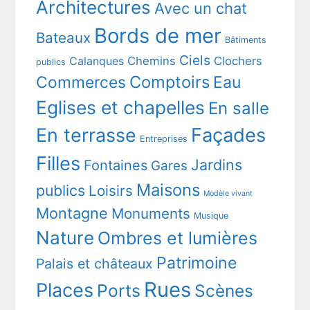
Architectures
Avec un chat
Bords de mer
Bateaux
Bâtiments
Ciels
Chemins
Clochers
Calanques
publics
Comptoirs
Commerces
Eau
Eglises et chapelles
En salle
En terrasse
Façades
Entreprises
Filles
Jardins
Fontaines
Gares
Maisons
publics
Loisirs
Modèle vivant
Montagne
Monuments
Musique
Nature
Ombres et lumières
Patrimoine
Palais et châteaux
Rues
Places
Ports
Scènes