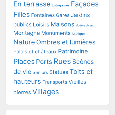
En terrasse
Façades
Entreprises
Filles
Jardins
Fontaines
Gares
Maisons
publics
Loisirs
Modèle vivant
Montagne
Monuments
Musique
Nature
Ombres et lumières
Patrimoine
Palais et châteaux
Rues
Places
Ports
Scènes
Toits et
de vie
Statues
Seniors
hauteurs
Vieilles
Transports
Villages
pierres