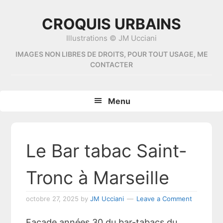
Skip
Skip
Skip
Skip
to
to
to
to
CROQUIS URBAINS
primary
content
primary
footer
Illustrations © JM Ucciani
navigation
sidebar
IMAGES NON LIBRES DE DROITS, POUR TOUT USAGE, ME
CONTACTER
Menu
Le Bar tabac Saint-
Tronc à Marseille
octobre 27, 2025
by
JM Ucciani
Leave a Comment
Façade années 30 du bar-tabacs du