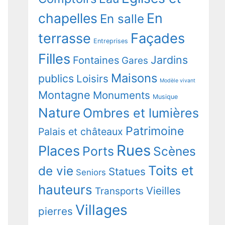
chapelles
En
En salle
terrasse
Façades
Entreprises
Filles
Jardins
Fontaines
Gares
Maisons
publics
Loisirs
Modèle vivant
Montagne
Monuments
Musique
Nature
Ombres et lumières
Patrimoine
Palais et châteaux
Rues
Places
Ports
Scènes
Toits et
de vie
Statues
Seniors
hauteurs
Vieilles
Transports
Villages
pierres