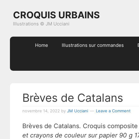
Skip
Skip
Skip
Skip
CROQUIS URBAINS
to
to
to
to
primary
content
primary
footer
Illustrations © JM Ucciani
navigation
sidebar
Home
Illustrations sur commandes
Brèves de Catalans
novembre 14, 2022
by
JM Ucciani
Leave a Comment
Brèves de Catalans. Croquis composite 
et crayons de couleur sur papier 90 g 1