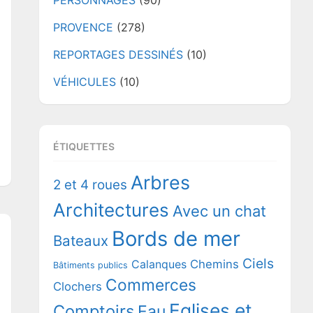
PERSONNAGES
(90)
PROVENCE
(278)
REPORTAGES DESSINÉS
(10)
VÉHICULES
(10)
ÉTIQUETTES
Arbres
2 et 4 roues
Architectures
Avec un chat
Bords de mer
Bateaux
Ciels
Chemins
Calanques
Bâtiments publics
Commerces
Clochers
Eglises et
Comptoirs
Eau