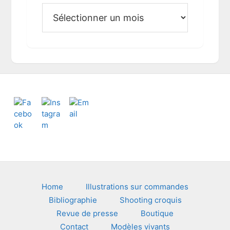
A
r
c
h
i
v
e
s
Footer
Home
Illustrations sur commandes
Bibliographie
Shooting croquis
Revue de presse
Boutique
Contact
Modèles vivants