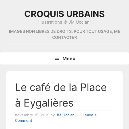
Skip
Skip
Skip
Skip
to
to
to
to
CROQUIS URBAINS
primary
content
primary
footer
Illustrations © JM Ucciani
navigation
sidebar
IMAGES NON LIBRES DE DROITS, POUR TOUT USAGE, ME
CONTACTER
Menu
Le café de la Place
à Eygalières
novembre 15, 2019
by
JM Ucciani
Leave a
Comment