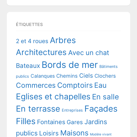
ÉTIQUETTES
Arbres
2 et 4 roues
Architectures
Avec un chat
Bords de mer
Bateaux
Bâtiments
Ciels
Chemins
Clochers
Calanques
publics
Comptoirs
Commerces
Eau
Eglises et chapelles
En salle
En terrasse
Façades
Entreprises
Filles
Jardins
Fontaines
Gares
Maisons
publics
Loisirs
Modèle vivant