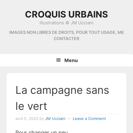
Skip
Skip
Skip
Skip
to
to
to
to
CROQUIS URBAINS
primary
content
primary
footer
Illustrations © JM Ucciani
navigation
sidebar
IMAGES NON LIBRES DE DROITS, POUR TOUT USAGE, ME
CONTACTER
Menu
La campagne sans
le vert
avril 5, 2020
by
JM Ucciani
Leave a Comment
Pour changer un peu…