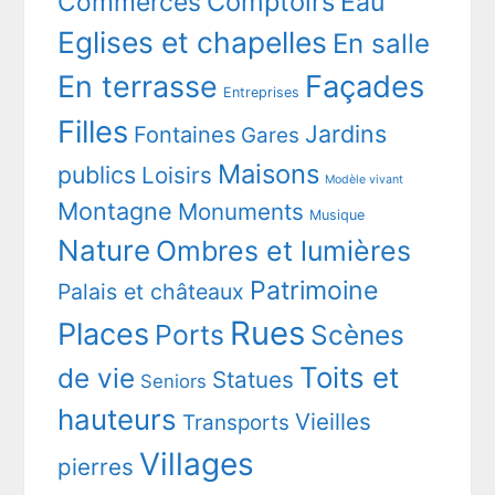
Comptoirs
Commerces
Eau
Eglises et chapelles
En salle
En terrasse
Façades
Entreprises
Filles
Jardins
Fontaines
Gares
Maisons
publics
Loisirs
Modèle vivant
Montagne
Monuments
Musique
Nature
Ombres et lumières
Patrimoine
Palais et châteaux
Rues
Places
Ports
Scènes
Toits et
de vie
Statues
Seniors
hauteurs
Vieilles
Transports
Villages
pierres