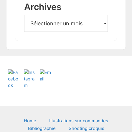
Archives
A
r
c
h
i
v
e
s
Footer
Home
Illustrations sur commandes
Bibliographie
Shooting croquis