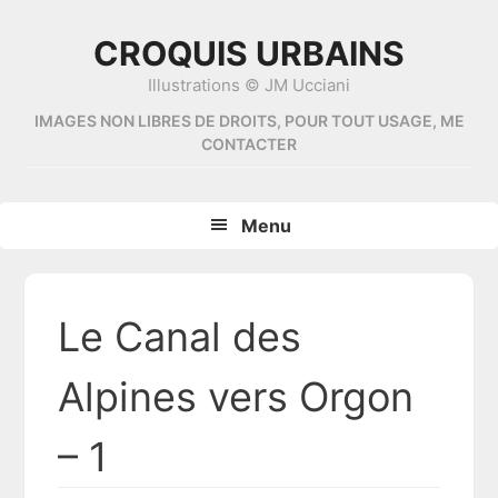
Skip
Skip
Skip
Skip
to
to
to
to
CROQUIS URBAINS
primary
content
primary
footer
Illustrations © JM Ucciani
navigation
sidebar
IMAGES NON LIBRES DE DROITS, POUR TOUT USAGE, ME
CONTACTER
Menu
Le Canal des
Alpines vers Orgon
– 1