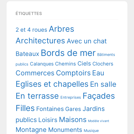
ÉTIQUETTES
Arbres
2 et 4 roues
Architectures
Avec un chat
Bords de mer
Bateaux
Bâtiments
Ciels
Chemins
Clochers
Calanques
publics
Comptoirs
Commerces
Eau
Eglises et chapelles
En salle
En terrasse
Façades
Entreprises
Filles
Jardins
Fontaines
Gares
Maisons
publics
Loisirs
Modèle vivant
Montagne
Monuments
Musique