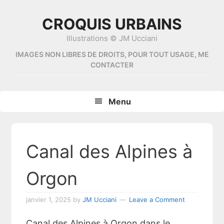
Skip
Skip
Skip
Skip
to
to
to
to
CROQUIS URBAINS
primary
content
primary
footer
Illustrations © JM Ucciani
navigation
sidebar
IMAGES NON LIBRES DE DROITS, POUR TOUT USAGE, ME
CONTACTER
Menu
Canal des Alpines à
Orgon
janvier 1, 2025
by
JM Ucciani
Leave a Comment
Canal des Alpines à Orgon dans le