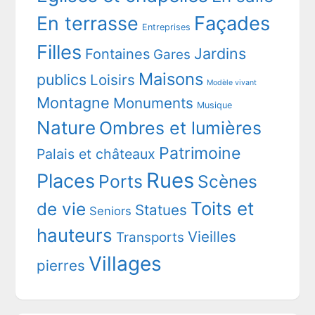
En terrasse
Façades
Entreprises
Filles
Jardins
Fontaines
Gares
Maisons
publics
Loisirs
Modèle vivant
Montagne
Monuments
Musique
Nature
Ombres et lumières
Patrimoine
Palais et châteaux
Rues
Places
Ports
Scènes
Toits et
de vie
Statues
Seniors
hauteurs
Vieilles
Transports
Villages
pierres