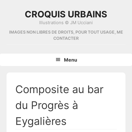
Skip
Skip
Skip
Skip
to
to
to
to
CROQUIS URBAINS
primary
content
primary
footer
Illustrations © JM Ucciani
navigation
sidebar
IMAGES NON LIBRES DE DROITS, POUR TOUT USAGE, ME
CONTACTER
Menu
Composite au bar
du Progrès à
Eygalières