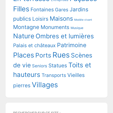
Filles
Jardins
Fontaines
Gares
Maisons
publics
Loisirs
Modèle vivant
Montagne
Monuments
Musique
Nature
Ombres et lumières
Patrimoine
Palais et châteaux
Rues
Places
Ports
Scènes
Toits et
de vie
Statues
Seniors
hauteurs
Vieilles
Transports
Villages
pierres
RECHERCHER SUR CE SITE :