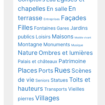
chapelles
En
En salle
terrasse
Façades
Entreprises
Filles
Jardins
Fontaines
Gares
Maisons
publics
Loisirs
Modèle vivant
Montagne
Monuments
Musique
Nature
Ombres et lumières
Patrimoine
Palais et châteaux
Rues
Places
Ports
Scènes
Toits et
de vie
Statues
Seniors
hauteurs
Vieilles
Transports
Villages
pierres