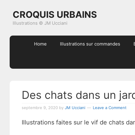
Skip
Skip
Skip
Skip
CROQUIS URBAINS
to
to
to
to
primary
content
primary
footer
Illustrations © JM Ucciani
navigation
sidebar
Home
Illustrations sur commandes
Des chats dans un jar
septembre 9, 2020
by
JM Ucciani
Leave a Comment
Illustrations faites sur le vif de chats da