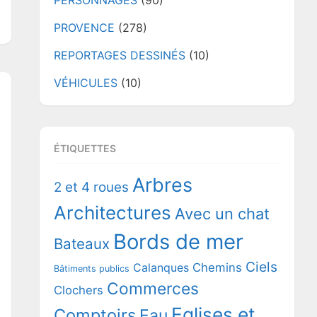
PERSONNAGES
(90)
PROVENCE
(278)
REPORTAGES DESSINÉS
(10)
VÉHICULES
(10)
ÉTIQUETTES
Arbres
2 et 4 roues
Architectures
Avec un chat
Bords de mer
Bateaux
Ciels
Chemins
Calanques
Bâtiments publics
Commerces
Clochers
Eglises et
Comptoirs
Eau