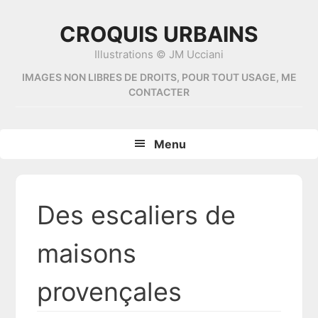
Skip
Skip
Skip
Skip
to
to
to
to
CROQUIS URBAINS
primary
content
primary
footer
Illustrations © JM Ucciani
navigation
sidebar
IMAGES NON LIBRES DE DROITS, POUR TOUT USAGE, ME
CONTACTER
Menu
Des escaliers de
maisons
provençales