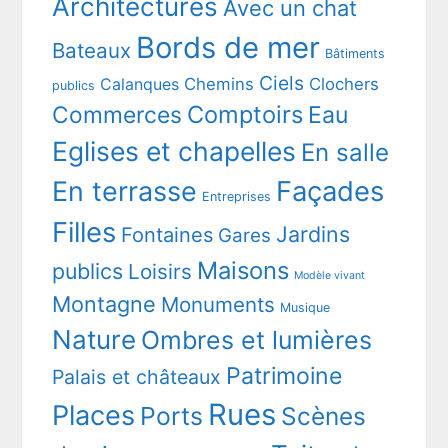
Architectures
Avec un chat
Bords de mer
Bateaux
Bâtiments
Ciels
Chemins
Clochers
Calanques
publics
Comptoirs
Commerces
Eau
Eglises et chapelles
En salle
En terrasse
Façades
Entreprises
Filles
Jardins
Fontaines
Gares
Maisons
publics
Loisirs
Modèle vivant
Montagne
Monuments
Musique
Nature
Ombres et lumières
Patrimoine
Palais et châteaux
Rues
Places
Ports
Scènes