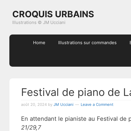
Skip
Skip
Skip
Skip
CROQUIS URBAINS
to
to
to
to
primary
content
primary
footer
Illustrations © JM Ucciani
navigation
sidebar
Home
Illustrations sur commandes
Festival de piano de 
août 20, 2024
by
JM Ucciani
Leave a Comment
En attendant le pianiste au Festival de
21/29,7