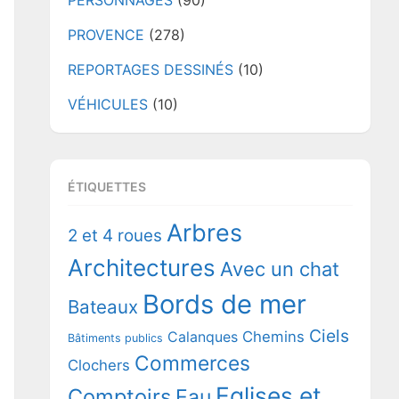
PERSONNAGES
(90)
PROVENCE
(278)
REPORTAGES DESSINÉS
(10)
VÉHICULES
(10)
ÉTIQUETTES
Arbres
2 et 4 roues
Architectures
Avec un chat
Bords de mer
Bateaux
Ciels
Chemins
Calanques
Bâtiments publics
Commerces
Clochers
Eglises et
Comptoirs
Eau