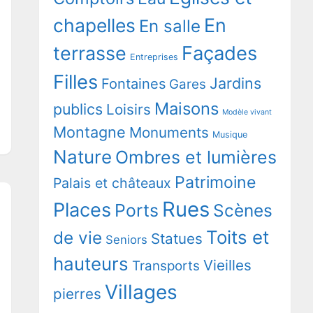
chapelles
En
En salle
terrasse
Façades
Entreprises
Filles
Jardins
Fontaines
Gares
Maisons
publics
Loisirs
Modèle vivant
Montagne
Monuments
Musique
Nature
Ombres et lumières
Patrimoine
Palais et châteaux
Rues
Places
Ports
Scènes
Toits et
de vie
Statues
Seniors
hauteurs
Vieilles
Transports
Villages
pierres