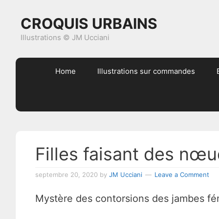
Skip
Skip
Skip
Skip
CROQUIS URBAINS
to
to
to
to
primary
content
primary
footer
Illustrations © JM Ucciani
navigation
sidebar
Home
Illustrations sur commandes
Filles faisant des nœ
septembre 20, 2020
by
JM Ucciani
Leave a Comment
Mystère des contorsions des jambes f