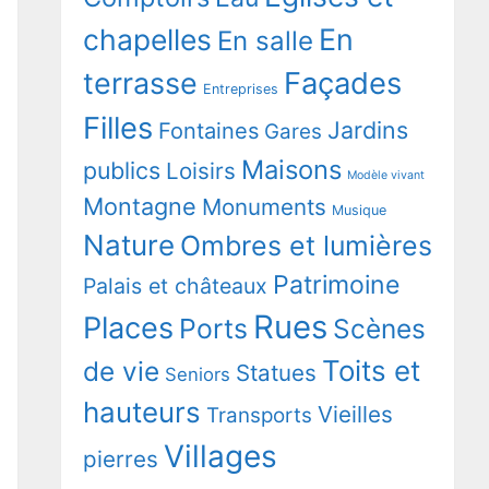
chapelles
En
En salle
terrasse
Façades
Entreprises
Filles
Jardins
Fontaines
Gares
Maisons
publics
Loisirs
Modèle vivant
Montagne
Monuments
Musique
Nature
Ombres et lumières
Patrimoine
Palais et châteaux
Rues
Places
Ports
Scènes
Toits et
de vie
Statues
Seniors
hauteurs
Vieilles
Transports
Villages
pierres