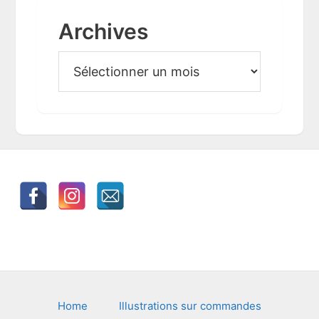
Archives
A
r
c
h
i
v
e
s
Footer
Home
Illustrations sur commandes