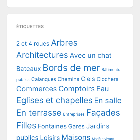
ÉTIQUETTES
Arbres
2 et 4 roues
Architectures
Avec un chat
Bords de mer
Bateaux
Bâtiments
Ciels
Chemins
Clochers
Calanques
publics
Comptoirs
Commerces
Eau
Eglises et chapelles
En salle
En terrasse
Façades
Entreprises
Filles
Jardins
Fontaines
Gares
Maisons
publics
Loisirs
Modèle vivant