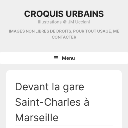
Skip
Skip
Skip
Skip
to
to
to
to
CROQUIS URBAINS
primary
content
primary
footer
Illustrations © JM Ucciani
navigation
sidebar
IMAGES NON LIBRES DE DROITS, POUR TOUT USAGE, ME
CONTACTER
Menu
Devant la gare
Saint-Charles à
Marseille