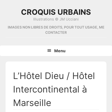
Skip
Skip
Skip
Skip
to
to
to
to
CROQUIS URBAINS
primary
content
primary
footer
Illustrations © JM Ucciani
navigation
sidebar
IMAGES NON LIBRES DE DROITS, POUR TOUT USAGE, ME
CONTACTER
Menu
L’Hôtel Dieu / Hôtel
Intercontinental à
Marseille