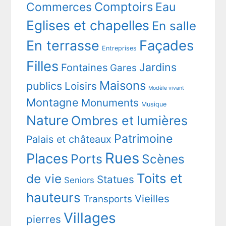
Comptoirs
Commerces
Eau
Eglises et chapelles
En salle
En terrasse
Façades
Entreprises
Filles
Jardins
Fontaines
Gares
Maisons
publics
Loisirs
Modèle vivant
Montagne
Monuments
Musique
Nature
Ombres et lumières
Patrimoine
Palais et châteaux
Rues
Places
Ports
Scènes
Toits et
de vie
Statues
Seniors
hauteurs
Vieilles
Transports
Villages
pierres