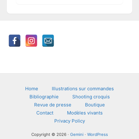
h
i
v
e
s
Footer
Home
Illustrations sur commandes
Bibliographie
Shooting croquis
Revue de presse
Boutique
Contact
Modèles vivants
Privacy Policy
Copyright © 2026 ·
Gemini
·
WordPress