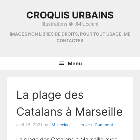
Skip
Skip
Skip
Skip
to
to
to
to
CROQUIS URBAINS
primary
content
primary
footer
Illustrations © JM Ucciani
navigation
sidebar
IMAGES NON LIBRES DE DROITS, POUR TOUT USAGE, ME
CONTACTER
Menu
La plage des
Catalans à Marseille
avril 26, 2021
by
JM Ucciani
Leave a Comment
La plage des Catalans à Marseille avec