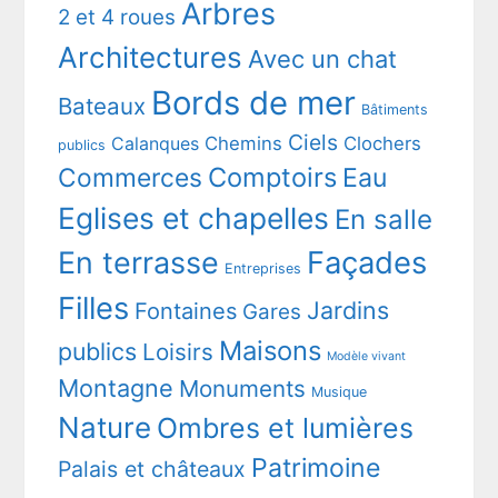
Arbres
2 et 4 roues
Architectures
Avec un chat
Bords de mer
Bateaux
Bâtiments
Ciels
Chemins
Clochers
Calanques
publics
Comptoirs
Commerces
Eau
Eglises et chapelles
En salle
En terrasse
Façades
Entreprises
Filles
Jardins
Fontaines
Gares
Maisons
publics
Loisirs
Modèle vivant
Montagne
Monuments
Musique
Nature
Ombres et lumières
Patrimoine
Palais et châteaux