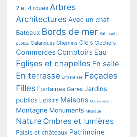
Arbres
2 et 4 roues
Architectures
Avec un chat
Bords de mer
Bateaux
Bâtiments
Ciels
Chemins
Clochers
Calanques
publics
Comptoirs
Commerces
Eau
Eglises et chapelles
En salle
En terrasse
Façades
Entreprises
Filles
Jardins
Fontaines
Gares
Maisons
publics
Loisirs
Modèle vivant
Montagne
Monuments
Musique
Nature
Ombres et lumières
Patrimoine
Palais et châteaux