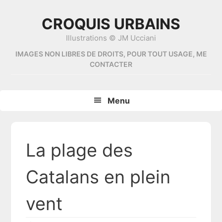
Skip
Skip
Skip
Skip
to
to
to
to
CROQUIS URBAINS
primary
content
primary
footer
Illustrations © JM Ucciani
navigation
sidebar
IMAGES NON LIBRES DE DROITS, POUR TOUT USAGE, ME
CONTACTER
Menu
La plage des
Catalans en plein
vent