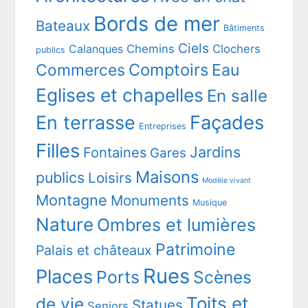
Bords de mer
Bateaux
Bâtiments
Ciels
Chemins
Clochers
Calanques
publics
Comptoirs
Commerces
Eau
Eglises et chapelles
En salle
En terrasse
Façades
Entreprises
Filles
Jardins
Fontaines
Gares
Maisons
publics
Loisirs
Modèle vivant
Montagne
Monuments
Musique
Nature
Ombres et lumières
Patrimoine
Palais et châteaux
Rues
Places
Ports
Scènes
Toits et
de vie
Statues
Seniors