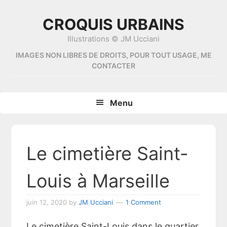
Skip
Skip
Skip
Skip
to
to
to
to
CROQUIS URBAINS
primary
content
primary
footer
Illustrations © JM Ucciani
navigation
sidebar
IMAGES NON LIBRES DE DROITS, POUR TOUT USAGE, ME
CONTACTER
Menu
Le cimetière Saint-
Louis à Marseille
juin 12, 2020
by
JM Ucciani
1 Comment
Le cimetière Saint-Louis dans le quartier