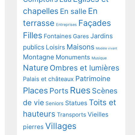
chapelles
En
En salle
terrasse
Façades
Entreprises
Filles
Jardins
Fontaines
Gares
Maisons
publics
Loisirs
Modèle vivant
Montagne
Monuments
Musique
Nature
Ombres et lumières
Patrimoine
Palais et châteaux
Rues
Places
Ports
Scènes
Toits et
de vie
Statues
Seniors
hauteurs
Vieilles
Transports
Villages
pierres