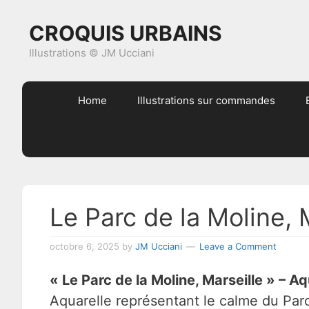
Skip
Skip
Skip
Skip
CROQUIS URBAINS
to
to
to
to
primary
content
primary
footer
Illustrations © JM Ucciani
navigation
sidebar
Home
Illustrations sur commandes
Le Parc de la Moline, 
octobre 6, 2025
by
JM Ucciani
Leave a Comment
« Le Parc de la Moline, Marseille » – Aq
Aquarelle représentant le calme du Parc