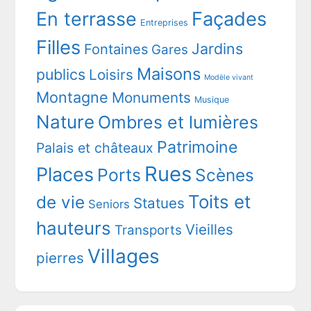
En terrasse
Façades
Entreprises
Filles
Jardins
Fontaines
Gares
Maisons
publics
Loisirs
Modèle vivant
Montagne
Monuments
Musique
Nature
Ombres et lumières
Patrimoine
Palais et châteaux
Rues
Places
Ports
Scènes
Toits et
de vie
Statues
Seniors
hauteurs
Vieilles
Transports
Villages
pierres