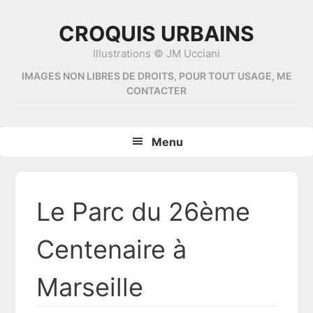
Skip
Skip
Skip
Skip
to
to
to
to
CROQUIS URBAINS
primary
content
primary
footer
Illustrations © JM Ucciani
navigation
sidebar
IMAGES NON LIBRES DE DROITS, POUR TOUT USAGE, ME
CONTACTER
Menu
Le Parc du 26ème
Centenaire à
Marseille