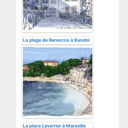
La plage de Renecros à Bandol
La place Leverrier à Marseille