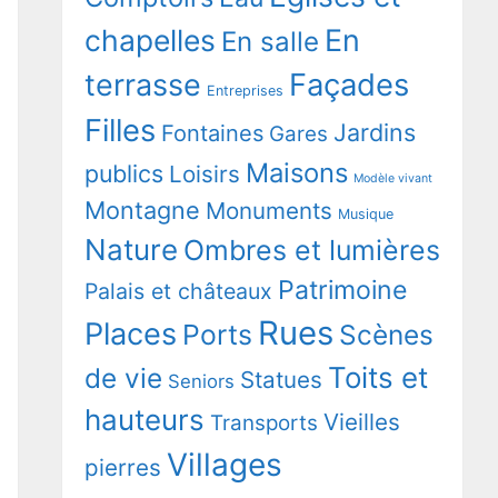
chapelles
En
En salle
terrasse
Façades
Entreprises
Filles
Jardins
Fontaines
Gares
Maisons
publics
Loisirs
Modèle vivant
Montagne
Monuments
Musique
Nature
Ombres et lumières
Patrimoine
Palais et châteaux
Rues
Places
Ports
Scènes
Toits et
de vie
Statues
Seniors
hauteurs
Vieilles
Transports
Villages
pierres