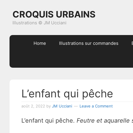
Skip
Skip
Skip
Skip
CROQUIS URBAINS
to
to
to
to
primary
content
primary
footer
Illustrations © JM Ucciani
navigation
sidebar
Home
Illustrations sur commandes
L’enfant qui pêche
août 2, 2022
by
JM Ucciani
Leave a Comment
L’enfant qui pêche.
Feutre et aquarelle 