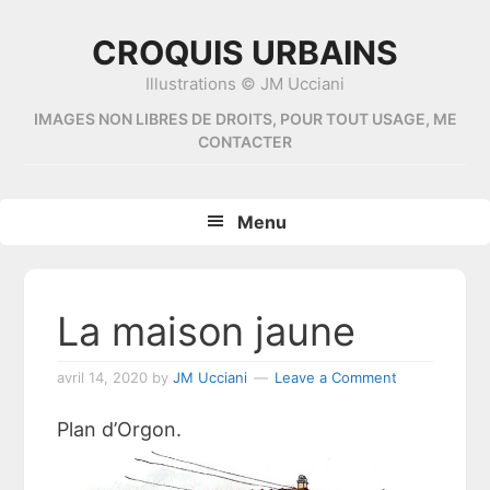
Skip
Skip
Skip
Skip
to
to
to
to
CROQUIS URBAINS
primary
content
primary
footer
Illustrations © JM Ucciani
navigation
sidebar
IMAGES NON LIBRES DE DROITS, POUR TOUT USAGE, ME
CONTACTER
Menu
La maison jaune
avril 14, 2020
by
JM Ucciani
Leave a Comment
Plan d’Orgon.