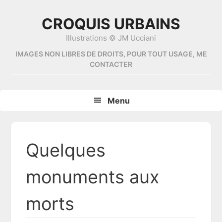
Skip
Skip
Skip
Skip
to
to
to
to
CROQUIS URBAINS
primary
content
primary
footer
Illustrations © JM Ucciani
navigation
sidebar
IMAGES NON LIBRES DE DROITS, POUR TOUT USAGE, ME
CONTACTER
Menu
Quelques
monuments aux
morts