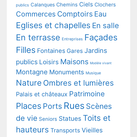
Ciels
Chemins
Clochers
Calanques
publics
Comptoirs
Commerces
Eau
Eglises et chapelles
En salle
En terrasse
Façades
Entreprises
Filles
Jardins
Fontaines
Gares
Maisons
publics
Loisirs
Modèle vivant
Montagne
Monuments
Musique
Nature
Ombres et lumières
Patrimoine
Palais et châteaux
Rues
Places
Ports
Scènes
Toits et
de vie
Statues
Seniors
hauteurs
Vieilles
Transports