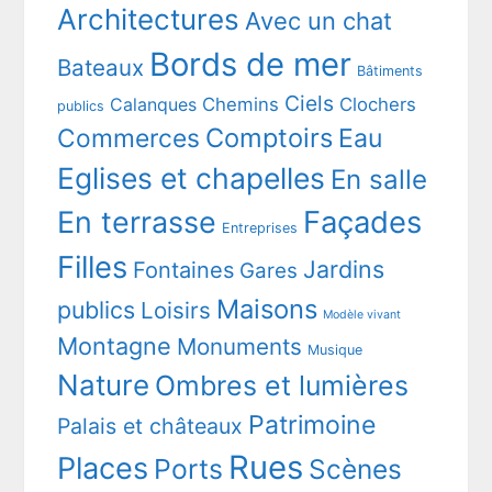
Architectures
Avec un chat
Bords de mer
Bateaux
Bâtiments
Ciels
Chemins
Clochers
Calanques
publics
Comptoirs
Commerces
Eau
Eglises et chapelles
En salle
En terrasse
Façades
Entreprises
Filles
Jardins
Fontaines
Gares
Maisons
publics
Loisirs
Modèle vivant
Montagne
Monuments
Musique
Nature
Ombres et lumières
Patrimoine
Palais et châteaux
Rues
Places
Ports
Scènes