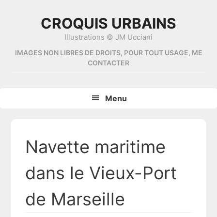
Skip
Skip
Skip
Skip
to
to
to
to
CROQUIS URBAINS
primary
content
primary
footer
Illustrations © JM Ucciani
navigation
sidebar
IMAGES NON LIBRES DE DROITS, POUR TOUT USAGE, ME
CONTACTER
Menu
Navette maritime
dans le Vieux-Port
de Marseille