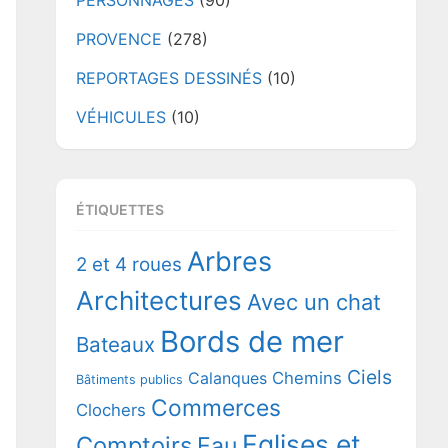
PERSONNAGES
(90)
PROVENCE
(278)
REPORTAGES DESSINÉS
(10)
VÉHICULES
(10)
ÉTIQUETTES
Arbres
2 et 4 roues
Architectures
Avec un chat
Bords de mer
Bateaux
Ciels
Chemins
Calanques
Bâtiments publics
Commerces
Clochers
Eglises et
Comptoirs
Eau