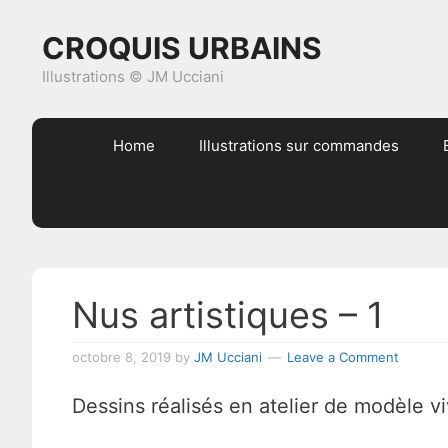
Skip
Skip
Skip
Skip
CROQUIS URBAINS
to
to
to
to
primary
content
primary
footer
Illustrations © JM Ucciani
navigation
sidebar
Home
Illustrations sur commandes
Nus artistiques – 1
octobre 8, 2019
by
JM Ucciani
Leave a Comment
Dessins réalisés en atelier de modèle vi