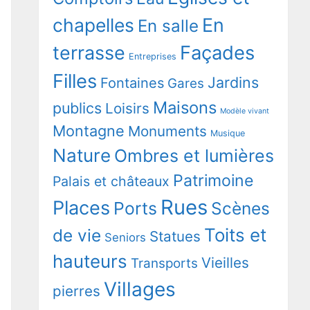
chapelles
En
En salle
terrasse
Façades
Entreprises
Filles
Jardins
Fontaines
Gares
Maisons
publics
Loisirs
Modèle vivant
Montagne
Monuments
Musique
Nature
Ombres et lumières
Patrimoine
Palais et châteaux
Rues
Places
Ports
Scènes
Toits et
de vie
Statues
Seniors
hauteurs
Vieilles
Transports
Villages
pierres