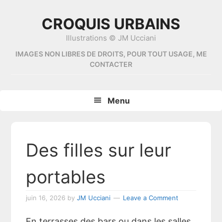
Skip
Skip
Skip
Skip
to
to
to
to
CROQUIS URBAINS
primary
content
primary
footer
Illustrations © JM Ucciani
navigation
sidebar
IMAGES NON LIBRES DE DROITS, POUR TOUT USAGE, ME
CONTACTER
Menu
Des filles sur leur
portables
juin 16, 2026
by
JM Ucciani
Leave a Comment
En terrasses des bars ou dans les salles