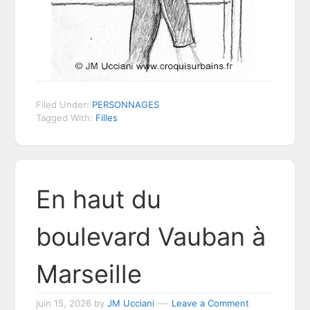
Filed Under:
PERSONNAGES
Tagged With:
Filles
En haut du
boulevard Vauban à
Marseille
juin 15, 2026
by
JM Ucciani
Leave a Comment