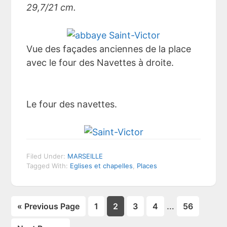
29,7/21 cm.
Vue des façades anciennes de la place
avec le four des Navettes à droite.
Le four des navettes.
Filed Under:
MARSEILLE
Tagged With:
Eglises et chapelles
,
Places
Page
Page
Page
Page
…
Page
« Previous Page
1
2
3
4
56