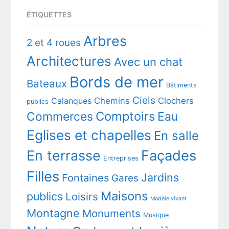
ÉTIQUETTES
Arbres
2 et 4 roues
Architectures
Avec un chat
Bords de mer
Bateaux
Bâtiments
Ciels
Chemins
Clochers
Calanques
publics
Comptoirs
Commerces
Eau
Eglises et chapelles
En salle
En terrasse
Façades
Entreprises
Filles
Jardins
Fontaines
Gares
Maisons
publics
Loisirs
Modèle vivant
Montagne
Monuments
Musique