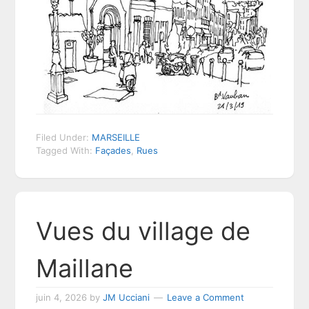
Filed Under:
MARSEILLE
Tagged With:
Façades
,
Rues
Vues du village de
Maillane
juin 4, 2026
by
JM Ucciani
Leave a Comment