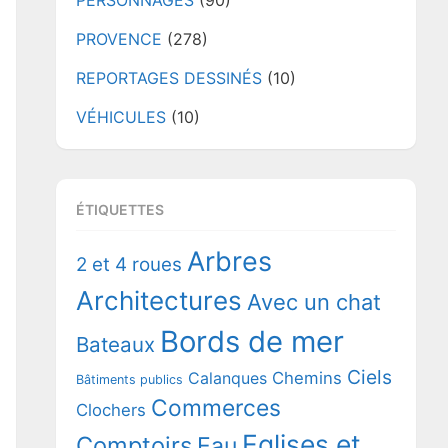
PERSONNAGES
(90)
PROVENCE
(278)
REPORTAGES DESSINÉS
(10)
VÉHICULES
(10)
ÉTIQUETTES
Arbres
2 et 4 roues
Architectures
Avec un chat
Bords de mer
Bateaux
Ciels
Chemins
Calanques
Bâtiments publics
Commerces
Clochers
Eglises et
Comptoirs
Eau