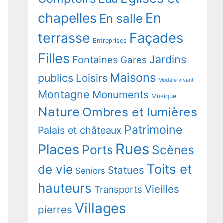
chapelles
En
En salle
terrasse
Façades
Entreprises
Filles
Jardins
Fontaines
Gares
Maisons
publics
Loisirs
Modèle vivant
Montagne
Monuments
Musique
Nature
Ombres et lumières
Patrimoine
Palais et châteaux
Rues
Places
Ports
Scènes
Toits et
de vie
Statues
Seniors
hauteurs
Vieilles
Transports
Villages
pierres