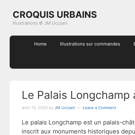
Skip
Skip
Skip
Skip
CROQUIS URBAINS
to
to
to
to
primary
content
primary
footer
Illustrations © JM Ucciani
navigation
sidebar
Home
Illustrations sur commandes
Le Palais Longchamp à
août 13, 2025
by
JM Ucciani
Leave a Comment
Le palais Longchamp est un palais-chât
inscrit aux monuments historiques depu