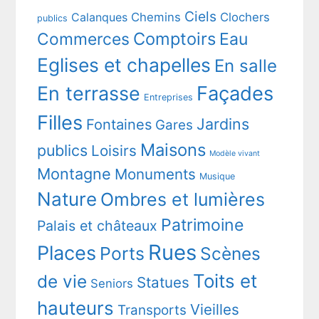
Ciels
Chemins
Clochers
Calanques
publics
Comptoirs
Commerces
Eau
Eglises et chapelles
En salle
En terrasse
Façades
Entreprises
Filles
Jardins
Fontaines
Gares
Maisons
publics
Loisirs
Modèle vivant
Montagne
Monuments
Musique
Nature
Ombres et lumières
Patrimoine
Palais et châteaux
Rues
Places
Ports
Scènes
Toits et
de vie
Statues
Seniors
hauteurs
Vieilles
Transports