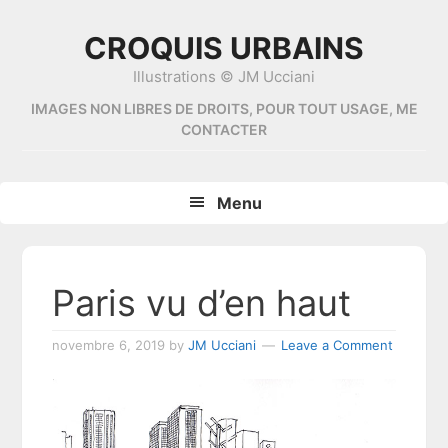
Skip
Skip
Skip
Skip
to
to
to
to
CROQUIS URBAINS
primary
content
primary
footer
Illustrations © JM Ucciani
navigation
sidebar
IMAGES NON LIBRES DE DROITS, POUR TOUT USAGE, ME
CONTACTER
Menu
Paris vu d’en haut
novembre 6, 2019
by
JM Ucciani
Leave a Comment