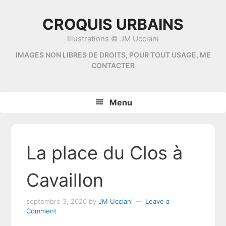
Skip
Skip
Skip
Skip
to
to
to
to
CROQUIS URBAINS
primary
content
primary
footer
Illustrations © JM Ucciani
navigation
sidebar
IMAGES NON LIBRES DE DROITS, POUR TOUT USAGE, ME
CONTACTER
Menu
La place du Clos à
Cavaillon
septembre 3, 2020
by
JM Ucciani
Leave a
Comment