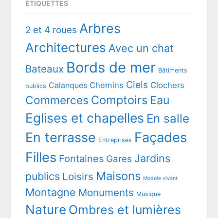
ÉTIQUETTES
Arbres
2 et 4 roues
Architectures
Avec un chat
Bords de mer
Bateaux
Bâtiments
Ciels
Chemins
Clochers
Calanques
publics
Comptoirs
Commerces
Eau
Eglises et chapelles
En salle
En terrasse
Façades
Entreprises
Filles
Jardins
Fontaines
Gares
Maisons
publics
Loisirs
Modèle vivant
Montagne
Monuments
Musique
Nature
Ombres et lumières