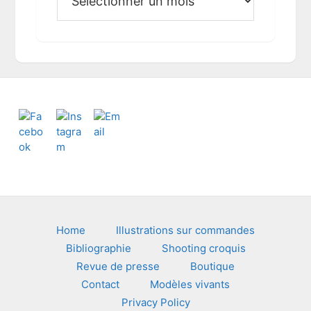
r
c
h
i
v
e
s
Footer
Home
Illustrations sur commandes
Bibliographie
Shooting croquis
Revue de presse
Boutique
Contact
Modèles vivants
Privacy Policy