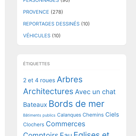
PERSONNAGES
(90)
PROVENCE
(278)
REPORTAGES DESSINÉS
(10)
VÉHICULES
(10)
ÉTIQUETTES
Arbres
2 et 4 roues
Architectures
Avec un chat
Bords de mer
Bateaux
Ciels
Chemins
Calanques
Bâtiments publics
Commerces
Clochers
Eglises et
Comptoirs
Eau