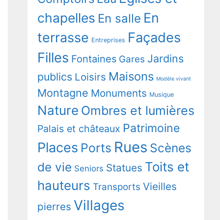
chapelles
En
En salle
terrasse
Façades
Entreprises
Filles
Jardins
Fontaines
Gares
Maisons
publics
Loisirs
Modèle vivant
Montagne
Monuments
Musique
Nature
Ombres et lumières
Patrimoine
Palais et châteaux
Rues
Places
Ports
Scènes
Toits et
de vie
Statues
Seniors
hauteurs
Vieilles
Transports
Villages
pierres