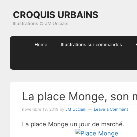
Skip
Skip
Skip
Skip
CROQUIS URBAINS
to
to
to
to
primary
content
primary
footer
Illustrations © JM Ucciani
navigation
sidebar
Home
Illustrations sur commandes
La place Monge, son 
novembre 18, 2019
by
JM Ucciani
Leave a Comment
La place Monge un jour de marché.