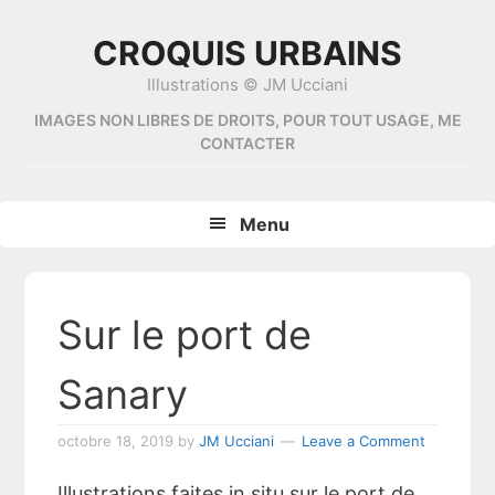
Skip
Skip
Skip
Skip
to
to
to
to
CROQUIS URBAINS
primary
content
primary
footer
Illustrations © JM Ucciani
navigation
sidebar
IMAGES NON LIBRES DE DROITS, POUR TOUT USAGE, ME
CONTACTER
Menu
Sur le port de
Sanary
octobre 18, 2019
by
JM Ucciani
Leave a Comment
Illustrations faites in situ sur le port de