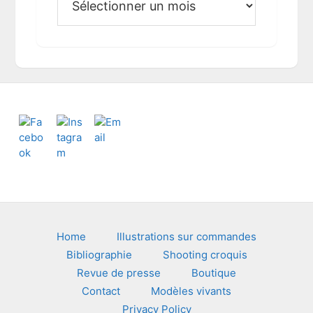
r
c
h
i
v
e
s
Footer
Home
Illustrations sur commandes
Bibliographie
Shooting croquis
Revue de presse
Boutique
Contact
Modèles vivants
Privacy Policy