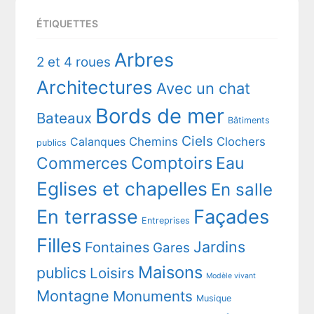
ÉTIQUETTES
Arbres
2 et 4 roues
Architectures
Avec un chat
Bords de mer
Bateaux
Bâtiments
Ciels
Chemins
Clochers
Calanques
publics
Comptoirs
Commerces
Eau
Eglises et chapelles
En salle
En terrasse
Façades
Entreprises
Filles
Jardins
Fontaines
Gares
Maisons
publics
Loisirs
Modèle vivant
Montagne
Monuments
Musique