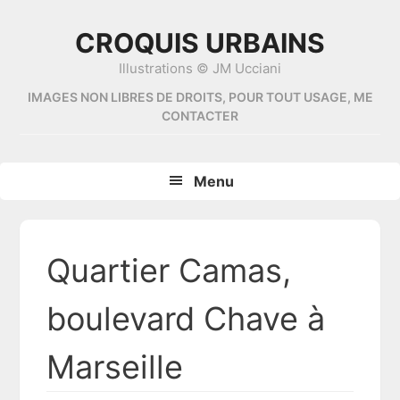
Skip
Skip
Skip
Skip
to
to
to
to
CROQUIS URBAINS
primary
content
primary
footer
Illustrations © JM Ucciani
navigation
sidebar
IMAGES NON LIBRES DE DROITS, POUR TOUT USAGE, ME
CONTACTER
Menu
Quartier Camas,
boulevard Chave à
Marseille