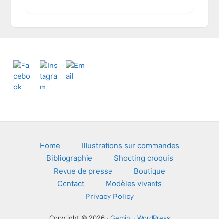
h
i
v
e
s
Footer
Home
Illustrations sur commandes
Bibliographie
Shooting croquis
Revue de presse
Boutique
Contact
Modèles vivants
Privacy Policy
Copyright © 2026 ·
Gemini
·
WordPress