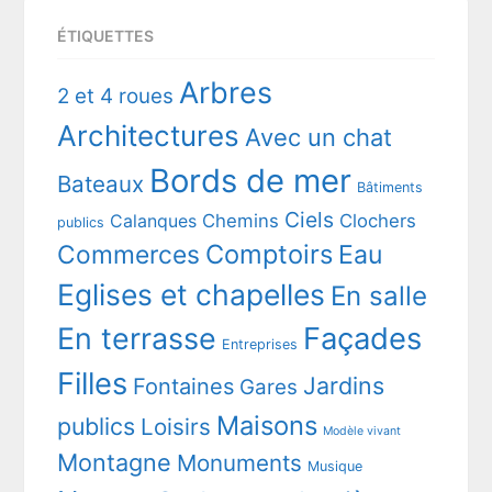
ÉTIQUETTES
Arbres
2 et 4 roues
Architectures
Avec un chat
Bords de mer
Bateaux
Bâtiments
Ciels
Chemins
Clochers
Calanques
publics
Comptoirs
Commerces
Eau
Eglises et chapelles
En salle
En terrasse
Façades
Entreprises
Filles
Jardins
Fontaines
Gares
Maisons
publics
Loisirs
Modèle vivant
Montagne
Monuments
Musique