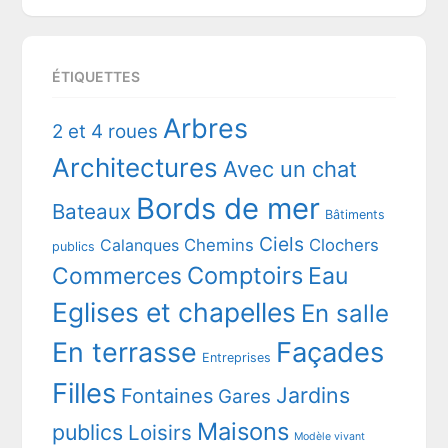
ÉTIQUETTES
Arbres
2 et 4 roues
Architectures
Avec un chat
Bords de mer
Bateaux
Bâtiments
Ciels
Chemins
Clochers
Calanques
publics
Comptoirs
Commerces
Eau
Eglises et chapelles
En salle
En terrasse
Façades
Entreprises
Filles
Jardins
Fontaines
Gares
Maisons
publics
Loisirs
Modèle vivant