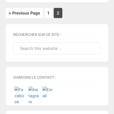
Page
Page
« Previous Page
1
2
Primary
RECHERCHER SUR CE SITE :
Sidebar
Search
this
website
GARDONS LE CONTACT :