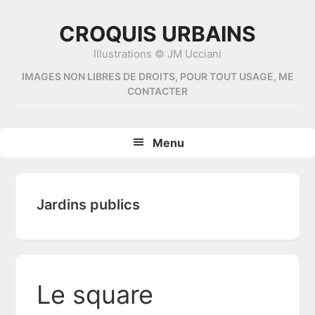
Skip
Skip
Skip
Skip
to
to
to
to
CROQUIS URBAINS
primary
content
primary
footer
Illustrations © JM Ucciani
navigation
sidebar
IMAGES NON LIBRES DE DROITS, POUR TOUT USAGE, ME
CONTACTER
Menu
Jardins publics
Le square