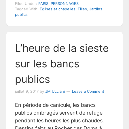
Filed Under:
PARIS
,
PERSONNAGES
Tagged With:
Eglises et chapelles
,
Filles
,
Jardins
publics
L’heure de la sieste
sur les bancs
publics
juillet 9, 2017
by
JM Ucciani
Leave a Comment
En période de canicule, les bancs
publics ombragés servent de refuge
pendant les heures les plus chaudes.
Dessins faits au Rocher des Doms à