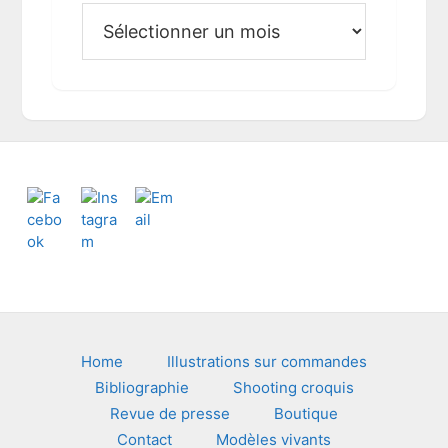
A
r
c
h
i
v
e
s
Footer
Home
Illustrations sur commandes
Bibliographie
Shooting croquis
Revue de presse
Boutique
Contact
Modèles vivants