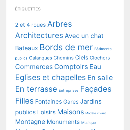
ÉTIQUETTES
Arbres
2 et 4 roues
Architectures
Avec un chat
Bords de mer
Bateaux
Bâtiments
Ciels
Chemins
Clochers
Calanques
publics
Comptoirs
Commerces
Eau
Eglises et chapelles
En salle
En terrasse
Façades
Entreprises
Filles
Jardins
Fontaines
Gares
Maisons
publics
Loisirs
Modèle vivant
Montagne
Monuments
Musique