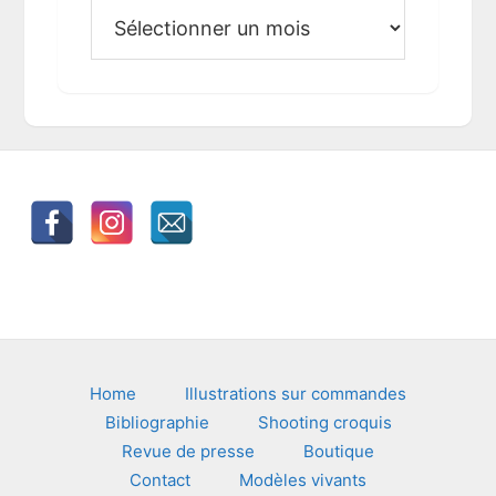
A
r
c
h
i
v
e
s
Footer
Home
Illustrations sur commandes
Bibliographie
Shooting croquis
Revue de presse
Boutique
Contact
Modèles vivants