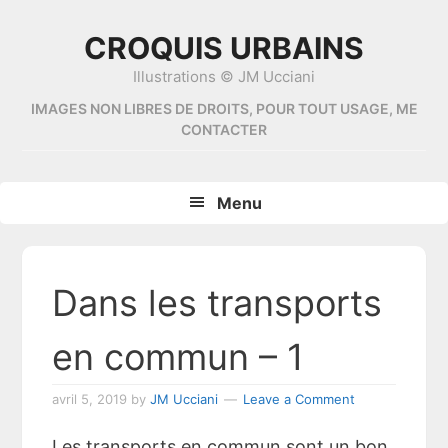
Skip
Skip
Skip
Skip
to
to
to
to
CROQUIS URBAINS
primary
content
primary
footer
Illustrations © JM Ucciani
navigation
sidebar
IMAGES NON LIBRES DE DROITS, POUR TOUT USAGE, ME
CONTACTER
Menu
Dans les transports
en commun – 1
avril 5, 2019
by
JM Ucciani
Leave a Comment
Les transports en commun sont un bon