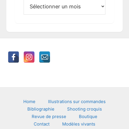
A
r
c
h
i
v
e
s
Footer
Home
Illustrations sur commandes
Bibliographie
Shooting croquis
Revue de presse
Boutique
Contact
Modèles vivants