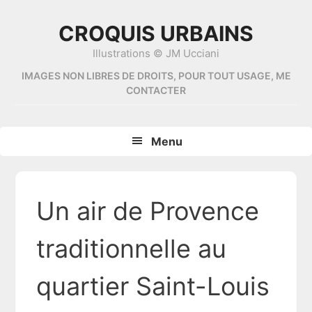
Skip
Skip
Skip
Skip
to
to
to
to
CROQUIS URBAINS
primary
content
primary
footer
Illustrations © JM Ucciani
navigation
sidebar
IMAGES NON LIBRES DE DROITS, POUR TOUT USAGE, ME
CONTACTER
Menu
Un air de Provence
traditionnelle au
quartier Saint-Louis