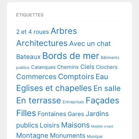
ÉTIQUETTES
Arbres
2 et 4 roues
Architectures
Avec un chat
Bords de mer
Bateaux
Bâtiments
Ciels
Chemins
Clochers
Calanques
publics
Comptoirs
Commerces
Eau
Eglises et chapelles
En salle
En terrasse
Façades
Entreprises
Filles
Jardins
Fontaines
Gares
Maisons
publics
Loisirs
Modèle vivant
Montagne
Monuments
Musique