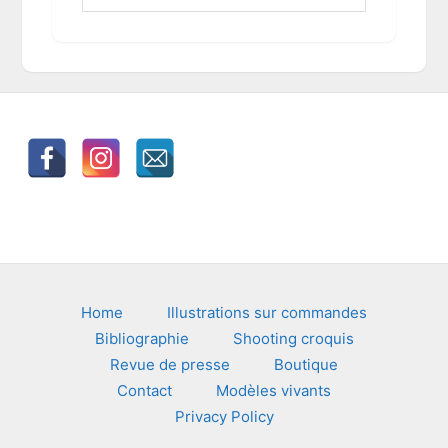
c
h
i
v
e
s
Footer
Home
Illustrations sur commandes
Bibliographie
Shooting croquis
Revue de presse
Boutique
Contact
Modèles vivants
Privacy Policy