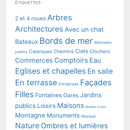
ÉTIQUETTES
Arbres
2 et 4 roues
Architectures
Avec un chat
Bords de mer
Bateaux
Bâtiments
Ciels
Chemins
Clochers
Calanques
publics
Comptoirs
Commerces
Eau
Eglises et chapelles
En salle
En terrasse
Façades
Entreprises
Filles
Jardins
Fontaines
Gares
Maisons
publics
Loisirs
Modèle vivant
Montagne
Monuments
Musique
Nature
Ombres et lumières