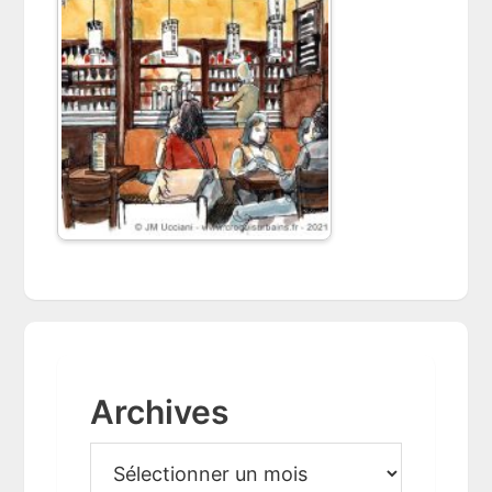
Archives
A
r