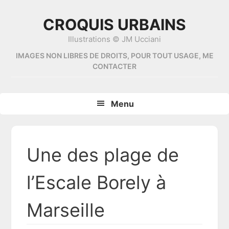
Skip
Skip
Skip
Skip
to
to
to
to
CROQUIS URBAINS
primary
content
primary
footer
Illustrations © JM Ucciani
navigation
sidebar
IMAGES NON LIBRES DE DROITS, POUR TOUT USAGE, ME
CONTACTER
Menu
Une des plage de
l’Escale Borely à
Marseille