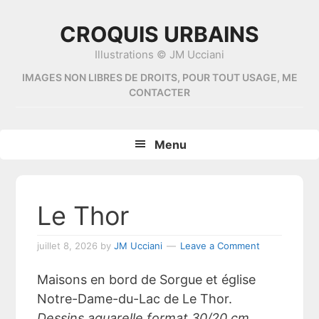
Skip
Skip
Skip
Skip
to
to
to
to
CROQUIS URBAINS
primary
content
primary
footer
Illustrations © JM Ucciani
navigation
sidebar
IMAGES NON LIBRES DE DROITS, POUR TOUT USAGE, ME
CONTACTER
Menu
Le Thor
juillet 8, 2026
by
JM Ucciani
Leave a Comment
Maisons en bord de Sorgue et église
Notre-Dame-du-Lac de Le Thor.
Dessins aquarelle format 30/20 cm.