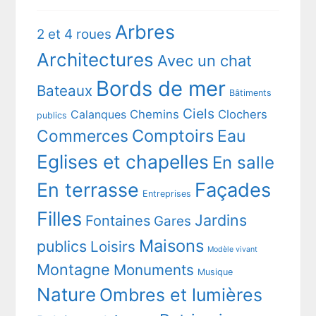
Arbres
2 et 4 roues
Architectures
Avec un chat
Bords de mer
Bateaux
Bâtiments
Ciels
Chemins
Clochers
Calanques
publics
Comptoirs
Commerces
Eau
Eglises et chapelles
En salle
En terrasse
Façades
Entreprises
Filles
Jardins
Fontaines
Gares
Maisons
publics
Loisirs
Modèle vivant
Montagne
Monuments
Musique
Nature
Ombres et lumières