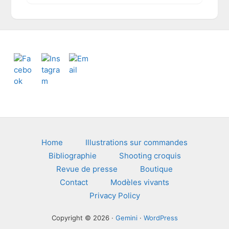
h
i
v
e
s
Footer
Home
Illustrations sur commandes
Bibliographie
Shooting croquis
Revue de presse
Boutique
Contact
Modèles vivants
Privacy Policy
Copyright © 2026 ·
Gemini
·
WordPress