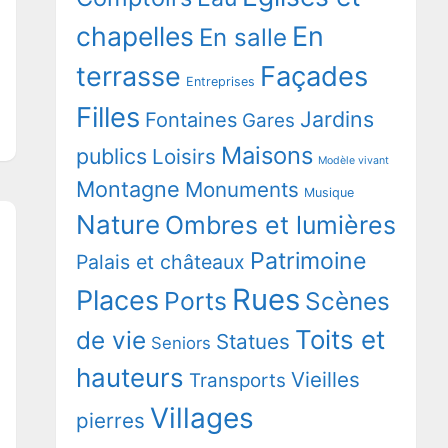
chapelles
En
En salle
terrasse
Façades
Entreprises
Filles
Jardins
Fontaines
Gares
Maisons
publics
Loisirs
Modèle vivant
Montagne
Monuments
Musique
Nature
Ombres et lumières
Patrimoine
Palais et châteaux
Rues
Places
Ports
Scènes
Toits et
de vie
Statues
Seniors
hauteurs
Vieilles
Transports
Villages
pierres