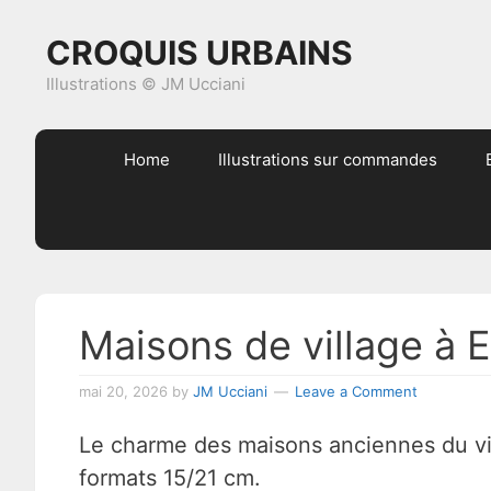
Skip
Skip
Skip
Skip
CROQUIS URBAINS
to
to
to
to
primary
content
primary
footer
Illustrations © JM Ucciani
navigation
sidebar
Home
Illustrations sur commandes
Maisons de village à E
mai 20, 2026
by
JM Ucciani
Leave a Comment
Le charme des maisons anciennes du vill
formats 15/21 cm.