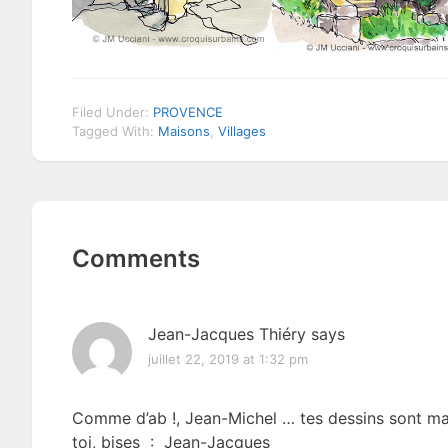
Filed Under:
PROVENCE
Tagged With:
Maisons
,
Villages
Reader
Comments
Interactions
Jean-Jacques Thiéry
says
juillet 22, 2019 at 1:32 pm
Comme d’ab !, Jean-Michel … tes dessins sont magni
toi, bises : Jean-Jacques